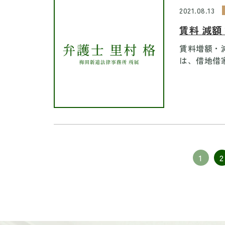
2021.08.13
賃料 減額
賃料増額・
は、借地借家
1
2