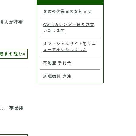
お盆の休業日のお知らせ
借人が不動
GWはカレンダー通り営業
いたします
オフィシャルサイトをリニ
ューアルいたしました
»
続きを読む
不動産 手付金
退職勧奨 違法
は、事業用