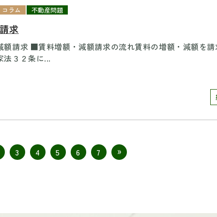
コラム
不動産問題
 請求
減額請求 ■賃料増額・減額請求の流れ賃料の増額・減額を請
法３２条に...
3
4
5
6
7