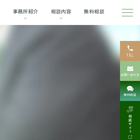
弁
介
事務所紹介
相談内容
無料相談
護
士
に
よ
る
無
料
相
談
TEL
お問い合わせ
無料相談
相続サイト