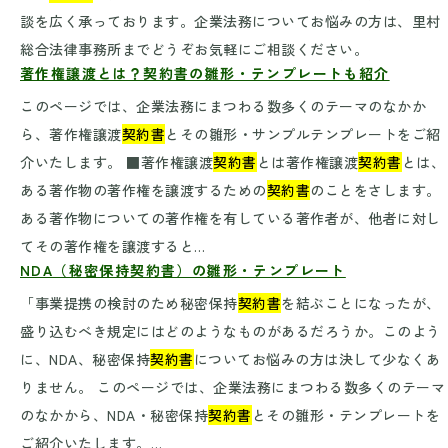
談を広く承っております。企業法務についてお悩みの方は、里村
総合法律事務所までどうぞお気軽にご相談ください。
著作権譲渡とは？契約書の雛形・テンプレートも紹介
このページでは、企業法務にまつわる数多くのテーマのなかか
ら、著作権譲渡
契約書
とその雛形・サンプルテンプレートをご紹
介いたします。 ■著作権譲渡
契約書
とは著作権譲渡
契約書
とは、
ある著作物の著作権を譲渡するための
契約書
のことをさします。
ある著作物についての著作権を有している著作者が、他者に対し
てその著作権を譲渡すると…
NDA（秘密保持契約書）の雛形・テンプレート
「事業提携の検討のため秘密保持
契約書
を結ぶことになったが、
盛り込むべき規定にはどのようなものがあるだろうか。このよう
に、NDA、秘密保持
契約書
についてお悩みの方は決して少なくあ
りません。 このページでは、企業法務にまつわる数多くのテーマ
のなかから、NDA・秘密保持
契約書
とその雛形・テンプレートを
ご紹介いたします。…