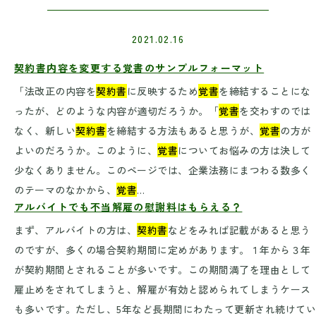
2021.02.16
契約書内容を変更する覚書のサンプルフォーマット
「法改正の内容を
契約書
に反映するため
覚書
を締結することにな
ったが、どのような内容が適切だろうか。「
覚書
を交わすのでは
なく、新しい
契約書
を締結する方法もあると思うが、
覚書
の方が
よいのだろうか。このように、
覚書
についてお悩みの方は決して
少なくありません。このページでは、企業法務にまつわる数多く
のテーマのなかから、
覚書
…
アルバイトでも不当解雇の慰謝料はもらえる？
まず、アルバイトの方は、
契約書
などをみれば記載があると思う
のですが、多くの場合契約期間に定めがあります。１年から３年
が契約期間とされることが多いです。この期間満了を理由として
雇止めをされてしまうと、解雇が有効と認められてしまうケース
も多いです。ただし、5年など長期間にわたって更新され続けて