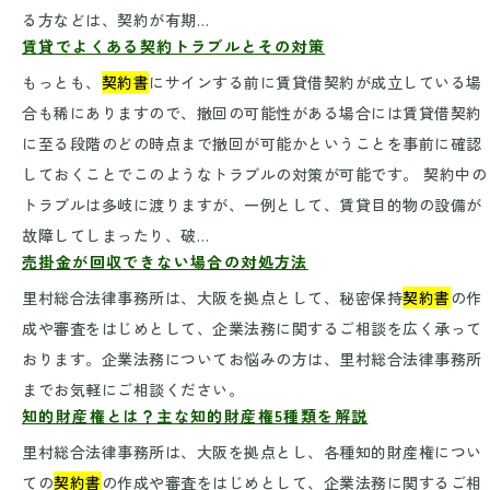
る方などは、契約が有期…
賃貸でよくある契約トラブルとその対策
もっとも、
契約書
にサインする前に賃貸借契約が成立している場
合も稀にありますので、撤回の可能性がある場合には賃貸借契約
に至る段階のどの時点まで撤回が可能かということを事前に確認
しておくことでこのようなトラブルの対策が可能です。 契約中の
トラブルは多岐に渡りますが、一例として、賃貸目的物の設備が
故障してしまったり、破…
売掛金が回収できない場合の対処方法
里村総合法律事務所は、大阪を拠点として、秘密保持
契約書
の作
成や審査をはじめとして、企業法務に関するご相談を広く承って
おります。企業法務についてお悩みの方は、里村総合法律事務所
までお気軽にご相談ください。
知的財産権とは？主な知的財産権5種類を解説
里村総合法律事務所は、大阪を拠点とし、各種知的財産権につい
ての
契約書
の作成や審査をはじめとして、企業法務に関するご相